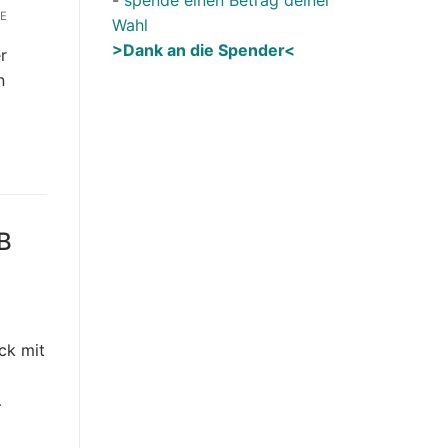
E
Wahl
>Dank an die Spender<
r
n
SB
ck mit
…