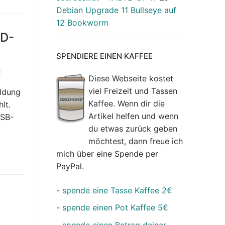
Debian Upgrade 11 Bullseye auf
12 Bookworm
VD-
SPENDIERE EINEN KAFFEE
E
Diese Webseite kostet
viel Freizeit und Tassen
eldung
Kaffee. Wenn dir die
lt.
Artikel helfen und wenn
USB-
du etwas zurück geben
möchtest, dann freue ich
mich über eine Spende per
PayPal.
-
spende eine Tasse Kaffee 2€
-
spende einen Pot Kaffee 5€
-
spende einen Betrag deiner