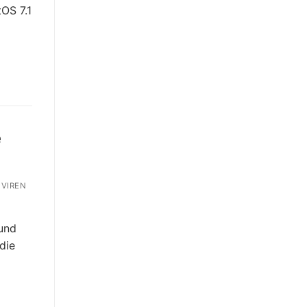
tOS 7.1
e
VIREN
und
die