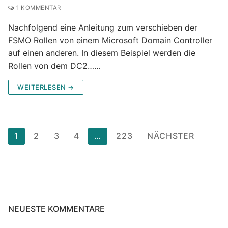
1 KOMMENTAR
Nachfolgend eine Anleitung zum verschieben der
FSMO Rollen von einem Microsoft Domain Controller
auf einen anderen. In diesem Beispiel werden die
Rollen von dem DC2……
WEITERLESEN →
Seitennummerierung
1
2
3
4
…
223
NÄCHSTER
der
Beiträge
NEUESTE KOMMENTARE