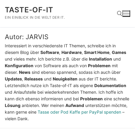
Zum
TASTE-OF-IT
Inhalt
springen
EIN EINBLICK IN DIE WELT DER IT.
Autor:
JARVIS
Suchen nach:
Interessiert in verschiedenste IT Themen, schreibe ich in
diesem Blog über
Software
,
Hardware
,
Smart Home
,
Games
und vieles mehr. Ich berichte z.B. über die
Installation
und
Konfiguration
von Software als auch von
Problemen
mit
dieser.
News
sind ebenso spannend, sodass ich auch über
Updates
,
Releases
und
Neuigkeiten
aus der IT berichte.
Letztendlich nutze ich Taste-of-IT als eigene
Dokumentation
und Anlaufstelle bei wiederkehrenden Themen. Ich hoffe ich
kann dich ebenso informieren und bei
Problemen
eine schnelle
Lösung
anbieten. Wer meinen
Aufwand
unterstützen möchte,
kann gerne eine
Tasse oder Pod Kaffe per PayPal spenden
–
vielen Dank.