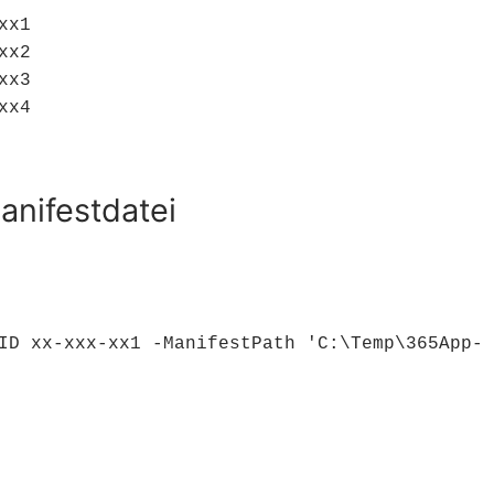
x1

x2

x3

xx4
nifestdatei
ID xx-xxx-xx1 -ManifestPath 'C:\Temp\365App-