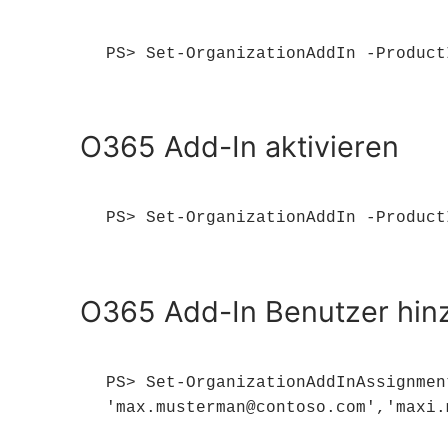
PS> Set-OrganizationAddIn -Product
O365 Add-In aktivieren
PS> Set-OrganizationAddIn -Product
O365 Add-In Benutzer hin
PS> Set-OrganizationAddInAssignmen
'max.musterman@contoso.com','maxi.