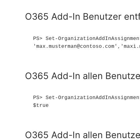
O365 Add-In Benutzer ent
PS> Set-OrganizationAddInAssignmen
'max.musterman@contoso.com','maxi.
O365 Add-In allen Benutz
PS> Set-OrganizationAddInAssignmen
$true
O365 Add-In allen Benutze