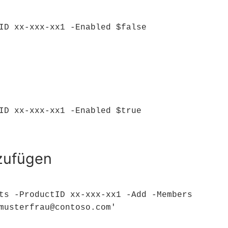
ID xx-xxx-xx1 -Enabled $false
ID xx-xxx-xx1 -Enabled $true
zufügen
ts -ProductID xx-xxx-xx1 -Add -Members 
musterfrau@contoso.com'