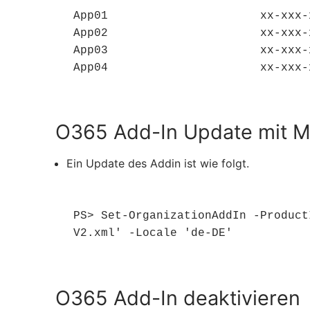
App01                      xx-xxx-x
App02                      xx-xxx-x
App03                      xx-xxx-x
App04                      xx-xxx-
O365 Add-In Update mit Ma
Ein Update des Addin ist wie folgt.
PS> Set-OrganizationAddIn -Product
V2.xml' -Locale 'de-DE'
O365 Add-In deaktivieren