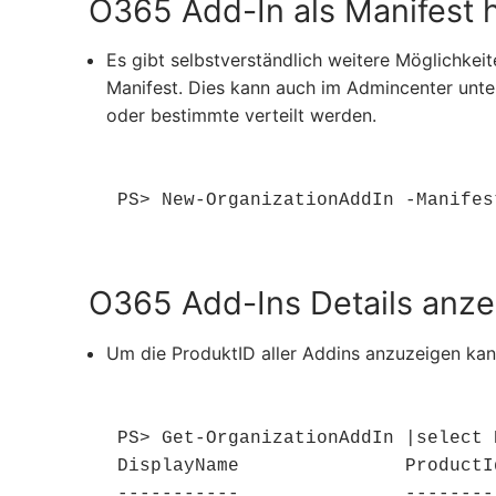
O365 Add-In als Manifest 
Es gibt selbstverständlich weitere Möglichkeite
Manifest. Dies kann auch im Admincenter unte
oder bestimmte verteilt werden.
PS> New-OrganizationAddIn -Manifes
O365 Add-Ins Details anze
Um die ProduktID aller Addins anzuzeigen ka
PS> Get-OrganizationAddIn |select 
DisplayName               ProductId
-----------               ---------