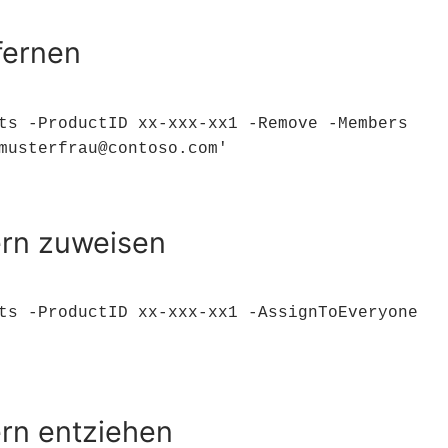
fernen
ts -ProductID xx-xxx-xx1 -Remove -Members 
musterfrau@contoso.com'
ern zuweisen
ts -ProductID xx-xxx-xx1 -AssignToEveryone 
rn entziehen