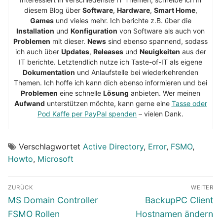
diesem Blog über
Software
,
Hardware
,
Smart Home
,
Games
und vieles mehr. Ich berichte z.B. über die
Installation
und
Konfiguration
von Software als auch von
Problemen
mit dieser.
News
sind ebenso spannend, sodass
ich auch über
Updates
,
Releases
und
Neuigkeiten
aus der
IT berichte. Letztendlich nutze ich Taste-of-IT als eigene
Dokumentation
und Anlaufstelle bei wiederkehrenden
Themen. Ich hoffe ich kann dich ebenso informieren und bei
Problemen
eine schnelle
Lösung
anbieten. Wer meinen
Aufwand
unterstützen möchte, kann gerne eine
Tasse oder
Pod Kaffe per PayPal spenden
– vielen Dank.
Verschlagwortet
Active Directory
,
Error
,
FSMO
,
Howto
,
Microsoft
Beitragsnavigation
ZURÜCK
WEITER
Vorheriger
Nächster
MS Domain Controller
BackupPC Client
Beitrag:
Beitrag:
FSMO Rollen
Hostnamen ändern