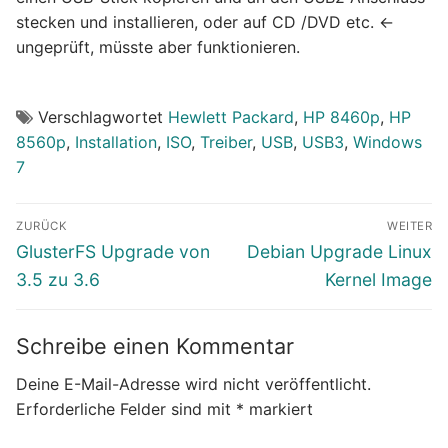
stecken und installieren, oder auf CD /DVD etc. <-
ungeprüft, müsste aber funktionieren.
Verschlagwortet
Hewlett Packard
,
HP 8460p
,
HP
8560p
,
Installation
,
ISO
,
Treiber
,
USB
,
USB3
,
Windows
7
Beitragsnavigation
ZURÜCK
WEITER
Vorheriger
Nächster
GlusterFS Upgrade von
Debian Upgrade Linux
Beitrag:
Beitrag:
3.5 zu 3.6
Kernel Image
Schreibe einen Kommentar
Deine E-Mail-Adresse wird nicht veröffentlicht.
Erforderliche Felder sind mit
*
markiert