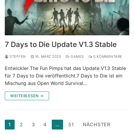
7 Days to Die Update V1.3 Stable
STEFFEN
16. MÄRZ 2025
GAMES
0 KOMMENTARE
Entwickler The Fun Pimps hat das Update V1.3 Stable
für 7 Days to Die veröffentlicht.7 Days to Die ist ein
Mischung aus Open World Survival…
WEITERLESEN →
Seitennummerierung
1
2
3
4
…
51
NÄCHSTER
der