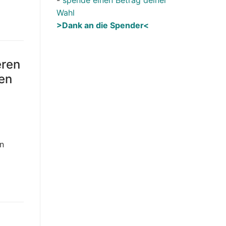
Wahl
>Dank an die Spender<
eren
en
m
on