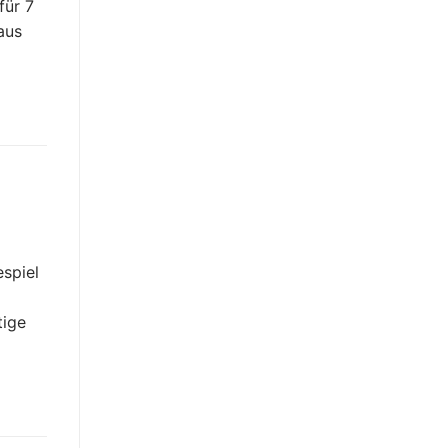
für 7
aus
espiel
tige