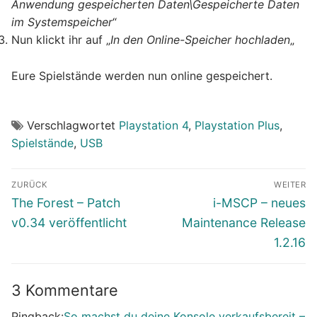
Anwendung gespeicherten Daten\Gespeicherte Daten
im Systemspeicher
“
Nun klickt ihr auf „
In den Online-Speicher hochladen
„
Eure Spielstände werden nun online gespeichert.
Verschlagwortet
Playstation 4
,
Playstation Plus
,
Spielstände
,
USB
Beitragsnavigation
ZURÜCK
WEITER
Vorheriger
Nächster
The Forest – Patch
i-MSCP – neues
Beitrag:
Beitrag:
v0.34 veröffentlicht
Maintenance Release
1.2.16
3 Kommentare
Pingback:
So machst du deine Konsole verkaufsbereit –