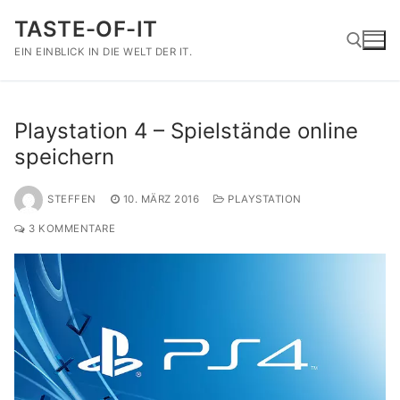
Zum
TASTE-OF-IT
Inhalt
springen
EIN EINBLICK IN DIE WELT DER IT.
Suchen nach:
Playstation 4 – Spielstände online
speichern
STEFFEN
10. MÄRZ 2016
PLAYSTATION
3 KOMMENTARE