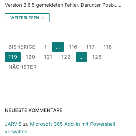
Version 3.6.5 gemeldeten Fehler. Darunter Posix……
WEITERLESEN →
Seitennummerierung
BISHERIGE
1
…
116
117
118
der
119
120
121
122
…
126
Beiträge
NÄCHSTER
NEUESTE KOMMENTARE
JARVIS
zu
Microsoft 365 Add-In mit Powershell
verwalten