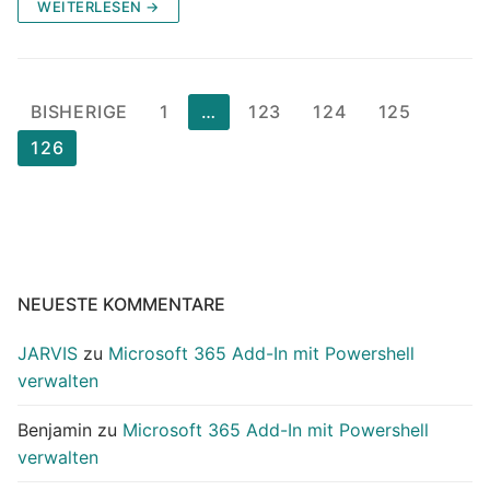
WEITERLESEN →
Seitennummerierung
BISHERIGE
1
…
123
124
125
der
126
Beiträge
NEUESTE KOMMENTARE
JARVIS
zu
Microsoft 365 Add-In mit Powershell
verwalten
Benjamin
zu
Microsoft 365 Add-In mit Powershell
verwalten