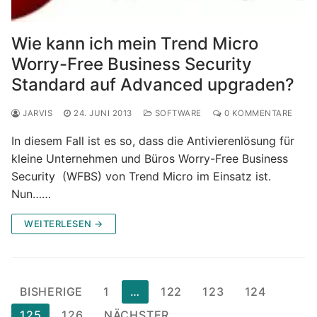
Wie kann ich mein Trend Micro
Worry-Free Business Security
Standard auf Advanced upgraden?
JARVIS
24. JUNI 2013
SOFTWARE
0 KOMMENTARE
In diesem Fall ist es so, dass die Antivierenlösung für
kleine Unternehmen und Büros Worry-Free Business
Security (WFBS) von Trend Micro im Einsatz ist.
Nun……
WEITERLESEN →
Seitennummerierung
BISHERIGE
1
…
122
123
124
der
125
126
NÄCHSTER