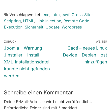
Verschlagwortet
.exe
,
.htm
,
.swf
,
Cross-Site-
Scripting
,
HTML
,
Link Injection
,
Remote Code
Execution
,
Sicherheit
,
Update
,
Wordpress
Beitragsnavigation
ZURÜCK
WEITER
Vorheriger
Nächster
Joomla – Warnung
Cacti – neues Linux
Beitrag:
Beitrag:
JInstaller – Install –
Device – Debian Host
XML-Installationsdatei
hinzufügen
konnte nicht gefunden
werden
Schreibe einen Kommentar
Deine E-Mail-Adresse wird nicht veröffentlicht.
Erforderliche Felder sind mit
*
markiert