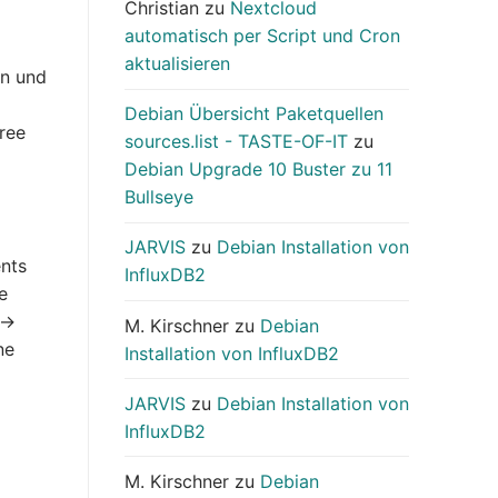
Christian
zu
Nextcloud
automatisch per Script und Cron
aktualisieren
en und
Debian Übersicht Paketquellen
Free
sources.list - TASTE-OF-IT
zu
Debian Upgrade 10 Buster zu 11
Bullseye
JARVIS
zu
Debian Installation von
ents
InfluxDB2
e
->
M. Kirschner
zu
Debian
ne
Installation von InfluxDB2
JARVIS
zu
Debian Installation von
InfluxDB2
M. Kirschner
zu
Debian