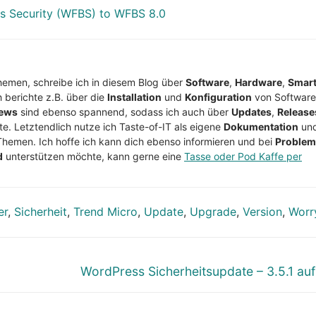
ss Security (WFBS) to WFBS 8.0
Themen, schreibe ich in diesem Blog über
Software
,
Hardware
,
Smar
h berichte z.B. über die
Installation
und
Konfiguration
von Software
ews
sind ebenso spannend, sodass ich auch über
Updates
,
Release
te. Letztendlich nutze ich Taste-of-IT als eigene
Dokumentation
un
Themen. Ich hoffe ich kann dich ebenso informieren und bei
Proble
d
unterstützen möchte, kann gerne eine
Tasse oder Pod Kaffe per
er
,
Sicherheit
,
Trend Micro
,
Update
,
Upgrade
,
Version
,
Worr
Nächster
WordPress Sicherheitsupdate – 3.5.1 auf
Beitrag: