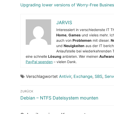
Upgrading lower versions of Worry-Free Busine
JARVIS
Interessiert in verschiedenste IT 
Home
,
Games
und vieles mehr. Ic
auch von
Problemen
mit dieser.
N
und
Neuigkeiten
aus der IT berich
Anlaufstelle bei wiederkehrenden 
eine schnelle
Lösung
anbieten. Wer meinen
Aufwan
PayPal spenden
– vielen Dank.
Verschlagwortet
Antivir
,
Exchange
,
SBS
,
Serv
Beitragsnavigation
ZURÜCK
Vorheriger
Debian – NTFS Dateisystem mounten
Beitrag: