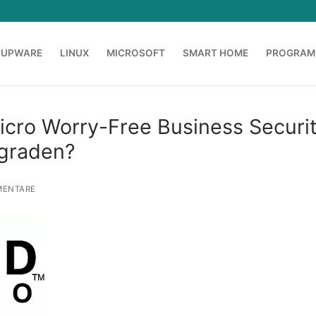
OUPWARE
LINUX
MICROSOFT
SMART HOME
PROGRAM
icro Worry-Free Business Securi
graden?
MENTARE