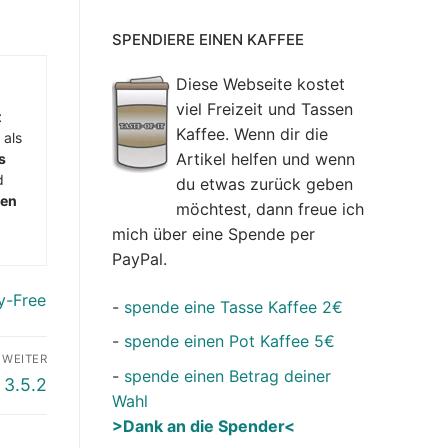
SPENDIERE EINEN KAFFEE
Diese Webseite kostet
viel Freizeit und Tassen
t
Kaffee. Wenn dir die
 als
Artikel helfen und wenn
s
d
du etwas zurück geben
men
möchtest, dann freue ich
mich über eine Spende per
PayPal.
y-Free
-
spende eine Tasse Kaffee 2€
-
spende einen Pot Kaffee 5€
WEITER
-
spende einen Betrag deiner
 3.5.2
Wahl
>Dank an die Spender<