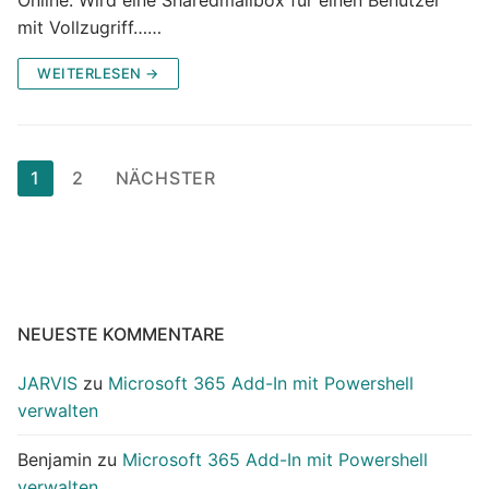
mit Vollzugriff……
WEITERLESEN →
Seitennummerierung
1
2
NÄCHSTER
der
Beiträge
NEUESTE KOMMENTARE
JARVIS
zu
Microsoft 365 Add-In mit Powershell
verwalten
Benjamin
zu
Microsoft 365 Add-In mit Powershell
verwalten