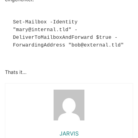
Set-Mailbox -Identity 
"mary@internal.tld" -
DeliverToMailboxAndForward $true -
ForwardingAddress "bob@external.tld"
Thats it…
JARVIS