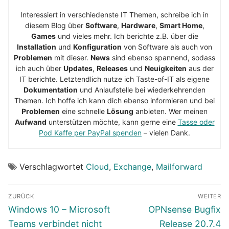
Interessiert in verschiedenste IT Themen, schreibe ich in
diesem Blog über
Software
,
Hardware
,
Smart Home
,
Games
und vieles mehr. Ich berichte z.B. über die
Installation
und
Konfiguration
von Software als auch von
Problemen
mit dieser.
News
sind ebenso spannend, sodass
ich auch über
Updates
,
Releases
und
Neuigkeiten
aus der
IT berichte. Letztendlich nutze ich Taste-of-IT als eigene
Dokumentation
und Anlaufstelle bei wiederkehrenden
Themen. Ich hoffe ich kann dich ebenso informieren und bei
Problemen
eine schnelle
Lösung
anbieten. Wer meinen
Aufwand
unterstützen möchte, kann gerne eine
Tasse oder
Pod Kaffe per PayPal spenden
– vielen Dank.
Verschlagwortet
Cloud
,
Exchange
,
Mailforward
Beitragsnavigation
ZURÜCK
WEITER
Vorheriger
Nächster
Windows 10 – Microsoft
OPNsense Bugfix
Beitrag:
Beitrag:
Teams verbindet nicht
Release 20.7.4