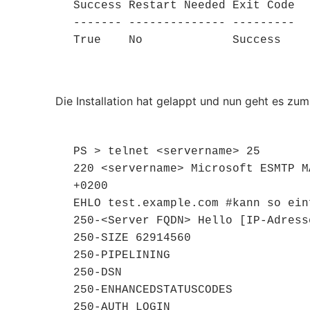
Success Restart Needed Exit Code  
------- -------------- ---------  
True    No             Success    
Die Installation hat gelappt und nun geht es zu
PS > telnet <servername> 25

220 <servername> Microsoft ESMTP M
+0200

EHLO test.example.com #kann so ein
250-<Server FQDN> Hello [IP-Adress
250-SIZE 62914560

250-PIPELINING

250-DSN

250-ENHANCEDSTATUSCODES

250-AUTH LOGIN
