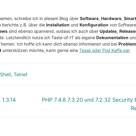
Themen, schreibe ich in diesem Blog über
Software
,
Hardware
,
Smar
h berichte z.B. über die
Installation
und
Konfiguration
von Software
ews
sind ebenso spannend, sodass ich auch über
Updates
,
Release
te. Letztendlich nutze ich Taste-of-IT als eigene
Dokumentation
un
Themen. Ich hoffe ich kann dich ebenso informieren und bei
Proble
d
unterstützen möchte, kann gerne eine
Tasse oder Pod Kaffe per
Shell
,
Telnet
Nächster
 1.3.14
PHP 7.4.8 7.3.20 und 7.2.32 Security 
Beitrag:
R