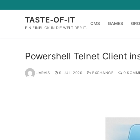
Zum
Inhalt
TASTE-OF-IT
springen
CMS
GAMES
GR
EIN EINBLICK IN DIE WELT DER IT.
Powershell Telnet Client ins
JARVIS
9. JULI 2020
EXCHANGE
0 KOMM