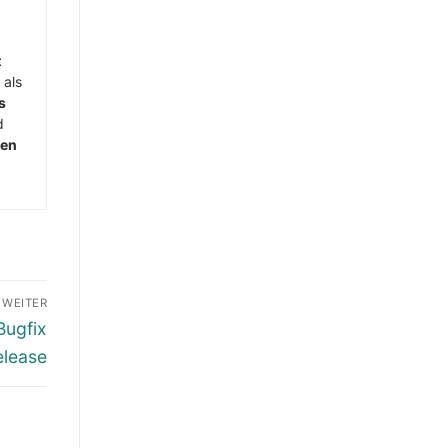
t
 als
s
d
men
WEITER
Bugfix
elease