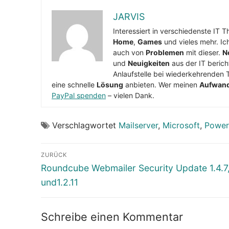
JARVIS
Interessiert in verschiedenste IT 
Home
,
Games
und vieles mehr. Ic
auch von
Problemen
mit dieser.
N
und
Neuigkeiten
aus der IT berich
Anlaufstelle bei wiederkehrenden 
eine schnelle
Lösung
anbieten. Wer meinen
Aufwan
PayPal spenden
– vielen Dank.
Verschlagwortet
Mailserver
,
Microsoft
,
Power
Beitragsnavigation
ZURÜCK
Vorheriger
Roundcube Webmailer Security Update 1.4.7,
Beitrag:
und1.2.11
Schreibe einen Kommentar