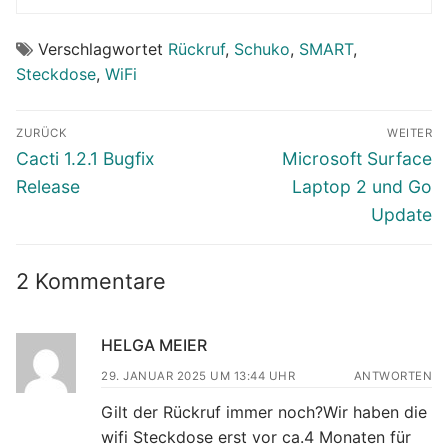
Verschlagwortet
Rückruf
,
Schuko
,
SMART
,
Steckdose
,
WiFi
Beitragsnavigation
ZURÜCK
WEITER
Vorheriger
Nächster
Cacti 1.2.1 Bugfix
Microsoft Surface
Beitrag:
Beitrag:
Release
Laptop 2 und Go
Update
2 Kommentare
HELGA MEIER
29. JANUAR 2025 UM 13:44 UHR
ANTWORTEN
Gilt der Rückruf immer noch?Wir haben die
wifi Steckdose erst vor ca.4 Monaten für