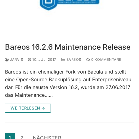
Bareos 16.2.6 Maintenance Release
JARVIS
10. JULI 2017
BAREOS
0 KOMMENTARE
Bareos ist ein ehemaliger Fork von Bacula und stellt
eine Open-Source Backuplösung auf Enterpriseniveau
dar. Für die neuste Version 16.2, wurde am 27.06.2017
das Maintenance……
WEITERLESEN →
Seitennummerierung
1
2
NÄCHSTER