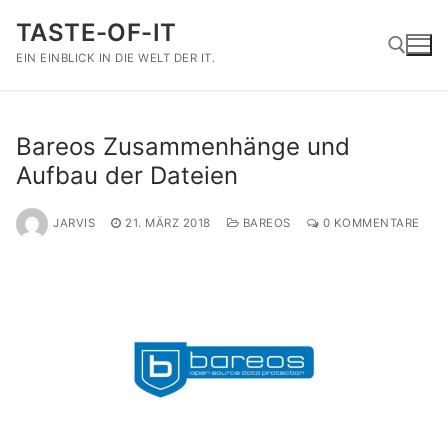
Zum
TASTE-OF-IT
Inhalt
springen
EIN EINBLICK IN DIE WELT DER IT.
Suchen nach:
Bareos Zusammenhänge und
Aufbau der Dateien
JARVIS
21. MÄRZ 2018
BAREOS
0 KOMMENTARE