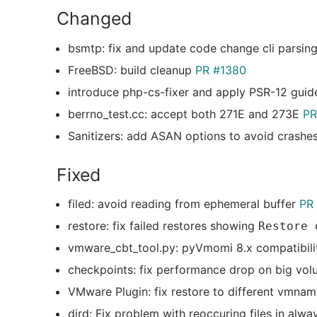
Changed
bsmtp: fix and update code change cli parsing
FreeBSD: build cleanup
PR #1380
introduce php-cs-fixer and apply PSR-12 guid
berrno_test.cc: accept both 271E and 273E
PR
Sanitizers: add ASAN options to avoid crashe
Fixed
filed: avoid reading from ephemeral buffer
PR
restore: fix failed restores showing
Restore 
vmware_cbt_tool.py: pyVmomi 8.x compatibil
checkpoints: fix performance drop on big vo
VMware Plugin: fix restore to different vmna
dird: Fix problem with reoccuring files in alw