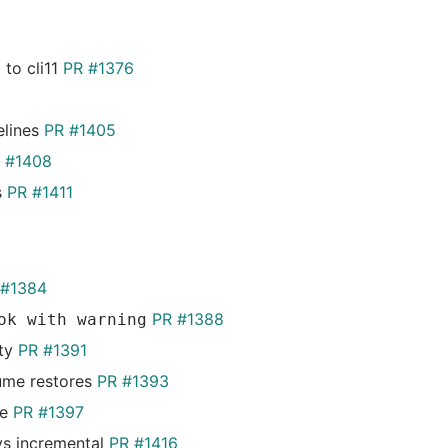
 to cli11
PR #1376
elines
PR #1405
 #1408
s
PR #1411
 #1384
PR #1388
ok with warning
ity
PR #1391
lume restores
PR #1393
me
PR #1397
ays incremental
PR #1416