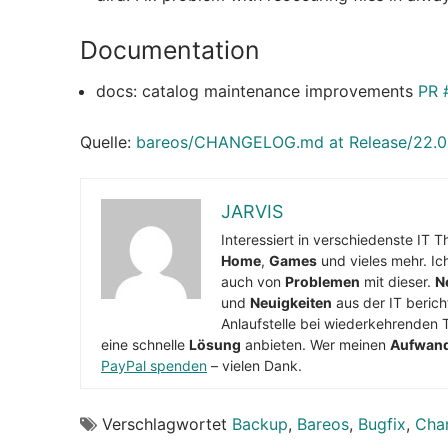
Documentation
docs: catalog maintenance improvements
PR 
Quelle:
bareos/CHANGELOG.md at Release/22.0.3
JARVIS
Interessiert in verschiedenste IT 
Home
,
Games
und vieles mehr. Ic
auch von
Problemen
mit dieser.
N
und
Neuigkeiten
aus der IT berich
Anlaufstelle bei wiederkehrenden 
eine schnelle
Lösung
anbieten. Wer meinen
Aufwan
PayPal spenden
– vielen Dank.
Verschlagwortet
Backup
,
Bareos
,
Bugfix
,
Cha