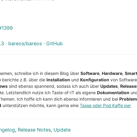
#1399
 · bareos/bareos · GitHub
Themen, schreibe ich in diesem Blog über
Software
,
Hardware
,
Smar
h berichte z.B. über die
Installation
und
Konfiguration
von Software
ews
sind ebenso spannend, sodass ich auch über
Updates
,
Release
te. Letztendlich nutze ich Taste-of-IT als eigene
Dokumentation
un
Themen. Ich hoffe ich kann dich ebenso informieren und bei
Proble
d
unterstützen möchte, kann gerne eine
Tasse oder Pod Kaffe per
ngelog
,
Release Notes
,
Update