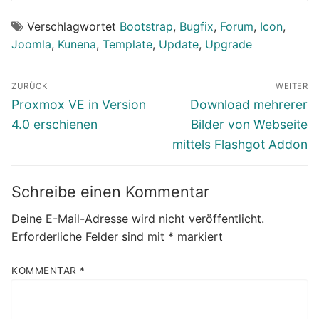
Verschlagwortet
Bootstrap
,
Bugfix
,
Forum
,
Icon
,
Joomla
,
Kunena
,
Template
,
Update
,
Upgrade
Beitragsnavigation
ZURÜCK
WEITER
Vorheriger
Nächster
Proxmox VE in Version
Download mehrerer
Beitrag:
Beitrag:
4.0 erschienen
Bilder von Webseite
mittels Flashgot Addon
Schreibe einen Kommentar
Deine E-Mail-Adresse wird nicht veröffentlicht.
Erforderliche Felder sind mit
*
markiert
KOMMENTAR
*