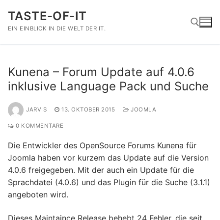
Zum
TASTE-OF-IT
Inhalt
springen
EIN EINBLICK IN DIE WELT DER IT.
Suchen nach:
Kunena – Forum Update auf 4.0.6
inklusive Language Pack und Suche
JARVIS
13. OKTOBER 2015
JOOMLA
0 KOMMENTARE
Die Entwickler des OpenSource Forums Kunena für
Joomla haben vor kurzem das Update auf die Version
4.0.6 freigegeben. Mit der auch ein Update für die
Sprachdatei (4.0.6) und das Plugin für die Suche (3.1.1)
angeboten wird.
Dieses Maintaince Release behebt 24 Fehler, die seit