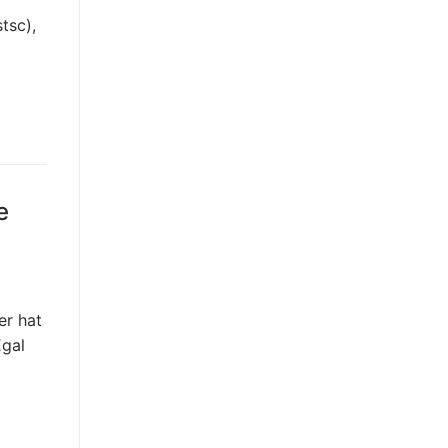
tsc),
e
er hat
Egal