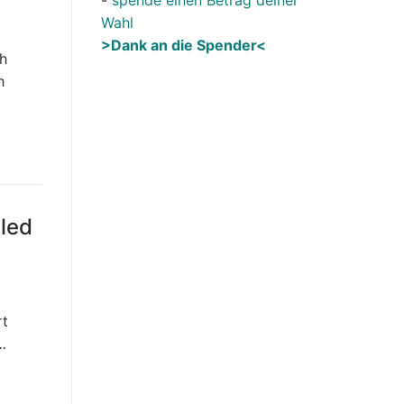
Wahl
>Dank an die Spender<
ch
h
led
E
rt
…