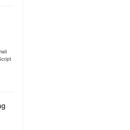
E
hell
Script
ng