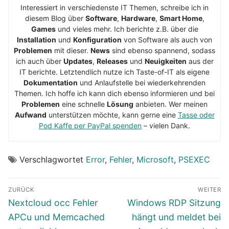
Interessiert in verschiedenste IT Themen, schreibe ich in
diesem Blog über
Software
,
Hardware
,
Smart Home
,
Games
und vieles mehr. Ich berichte z.B. über die
Installation
und
Konfiguration
von Software als auch von
Problemen
mit dieser.
News
sind ebenso spannend, sodass
ich auch über
Updates
,
Releases
und
Neuigkeiten
aus der
IT berichte. Letztendlich nutze ich Taste-of-IT als eigene
Dokumentation
und Anlaufstelle bei wiederkehrenden
Themen. Ich hoffe ich kann dich ebenso informieren und bei
Problemen
eine schnelle
Lösung
anbieten. Wer meinen
Aufwand
unterstützen möchte, kann gerne eine
Tasse oder
Pod Kaffe per PayPal spenden
– vielen Dank.
Verschlagwortet
Error
,
Fehler
,
Microsoft
,
PSEXEC
Beitragsnavigation
ZURÜCK
WEITER
Vorheriger
Nächster
Nextcloud occ Fehler
Windows RDP Sitzung
Beitrag:
Beitrag:
APCu und Memcached
hängt und meldet bei