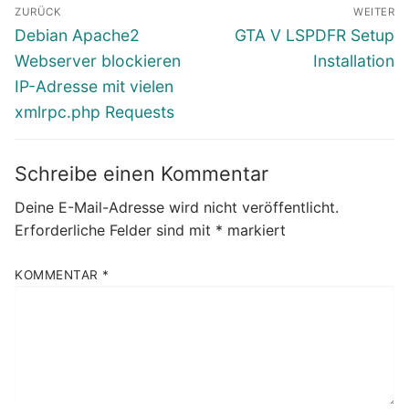
Beitragsnavigation
ZURÜCK
WEITER
Vorheriger
Nächster
Debian Apache2
GTA V LSPDFR Setup
Beitrag:
Beitrag:
Webserver blockieren
Installation
IP-Adresse mit vielen
xmlrpc.php Requests
Schreibe einen Kommentar
Deine E-Mail-Adresse wird nicht veröffentlicht.
Erforderliche Felder sind mit
*
markiert
KOMMENTAR
*