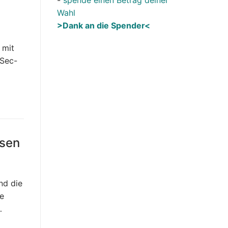
Wahl
>Dank an die Spender<
 mit
-Sec-
…
ssen
nd die
ie
…