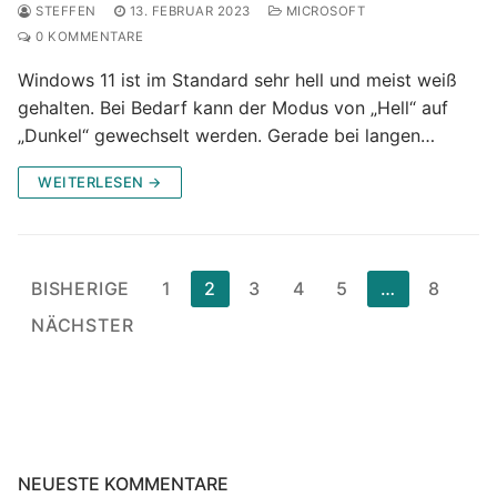
STEFFEN
13. FEBRUAR 2023
MICROSOFT
0 KOMMENTARE
Windows 11 ist im Standard sehr hell und meist weiß
gehalten. Bei Bedarf kann der Modus von „Hell“ auf
„Dunkel“ gewechselt werden. Gerade bei langen…
WEITERLESEN →
Seitennummerierung
BISHERIGE
1
2
3
4
5
…
8
der
NÄCHSTER
Beiträge
NEUESTE KOMMENTARE