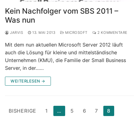
Kein Nachfolger vom SBS 2011 –
Was nun
JARVIS
13. MAI 2013
MICROSOFT
2 KOMMENTARE
Mit dem nun aktuellen Microsoft Server 2012 läuft
auch die Lösung für kleine und mittelständische
Unternehmen (KMU), die Familie der Small Business
Server, in der……
WEITERLESEN →
Seitennummerierung
BISHERIGE
1
…
5
6
7
8
der
Beiträge