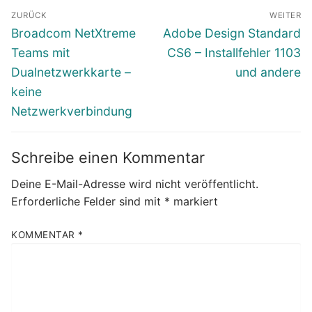
Beitragsnavigation
ZURÜCK
WEITER
Vorheriger
Nächster
Broadcom NetXtreme
Adobe Design Standard
Beitrag:
Beitrag:
Teams mit
CS6 – Installfehler 1103
Dualnetzwerkkarte –
und andere
keine
Netzwerkverbindung
Schreibe einen Kommentar
Deine E-Mail-Adresse wird nicht veröffentlicht.
Erforderliche Felder sind mit
*
markiert
KOMMENTAR
*