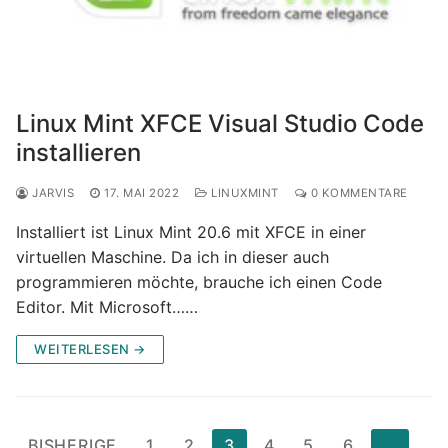
Linux Mint XFCE Visual Studio Code
installieren
JARVIS
17. MAI 2022
LINUXMINT
0 KOMMENTARE
Installiert ist Linux Mint 20.6 mit XFCE in einer
virtuellen Maschine. Da ich in dieser auch
programmieren möchte, brauche ich einen Code
Editor. Mit Microsoft……
WEITERLESEN →
Seitennummerierung
BISHERIGE
1
2
3
4
5
6
…