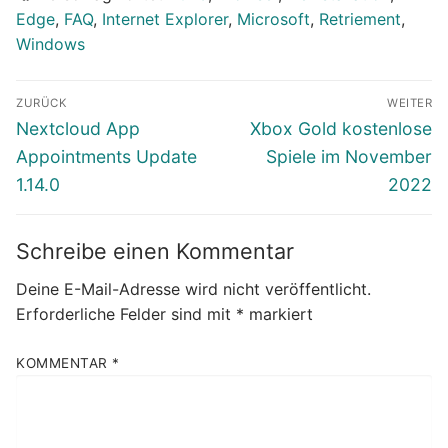
Edge
,
FAQ
,
Internet Explorer
,
Microsoft
,
Retriement
,
Windows
Beitragsnavigation
ZURÜCK
WEITER
Vorheriger
Nächster
Nextcloud App
Xbox Gold kostenlose
Beitrag:
Beitrag:
Appointments Update
Spiele im November
1.14.0
2022
Schreibe einen Kommentar
Deine E-Mail-Adresse wird nicht veröffentlicht.
Erforderliche Felder sind mit
*
markiert
KOMMENTAR
*