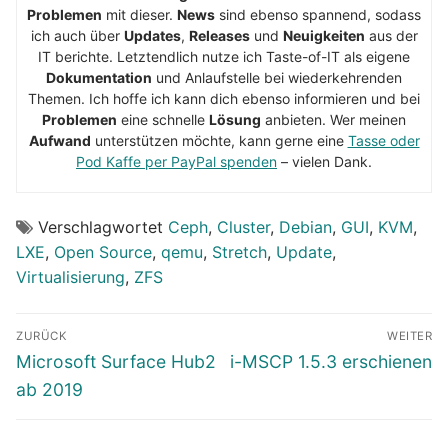
Problemen
mit dieser.
News
sind ebenso spannend, sodass
ich auch über
Updates
,
Releases
und
Neuigkeiten
aus der
IT berichte. Letztendlich nutze ich Taste-of-IT als eigene
Dokumentation
und Anlaufstelle bei wiederkehrenden
Themen. Ich hoffe ich kann dich ebenso informieren und bei
Problemen
eine schnelle
Lösung
anbieten. Wer meinen
Aufwand
unterstützen möchte, kann gerne eine
Tasse oder
Pod Kaffe per PayPal spenden
– vielen Dank.
Verschlagwortet
Ceph
,
Cluster
,
Debian
,
GUI
,
KVM
,
LXE
,
Open Source
,
qemu
,
Stretch
,
Update
,
Virtualisierung
,
ZFS
Beitragsnavigation
ZURÜCK
WEITER
Vorheriger
Nächster
Microsoft Surface Hub2
i-MSCP 1.5.3 erschienen
Beitrag:
Beitrag:
ab 2019