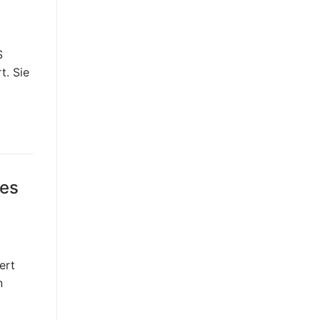
S
t. Sie
mes
ert
n