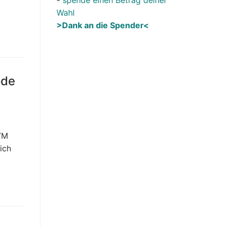
Wahl
>Dank an die Spender<
ode
KVM
ich