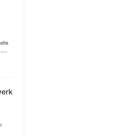
elle
e……
werk
n