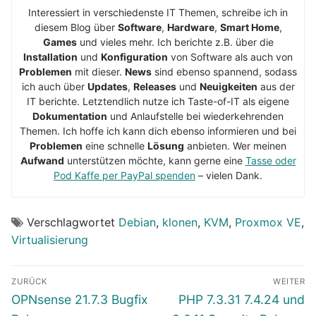
Interessiert in verschiedenste IT Themen, schreibe ich in
diesem Blog über
Software
,
Hardware
,
Smart Home
,
Games
und vieles mehr. Ich berichte z.B. über die
Installation
und
Konfiguration
von Software als auch von
Problemen
mit dieser.
News
sind ebenso spannend, sodass
ich auch über
Updates
,
Releases
und
Neuigkeiten
aus der
IT berichte. Letztendlich nutze ich Taste-of-IT als eigene
Dokumentation
und Anlaufstelle bei wiederkehrenden
Themen. Ich hoffe ich kann dich ebenso informieren und bei
Problemen
eine schnelle
Lösung
anbieten. Wer meinen
Aufwand
unterstützen möchte, kann gerne eine
Tasse oder
Pod Kaffe per PayPal spenden
– vielen Dank.
Verschlagwortet
Debian
,
klonen
,
KVM
,
Proxmox VE
,
Virtualisierung
Beitragsnavigation
ZURÜCK
WEITER
Vorheriger
Nächster
OPNsense 21.7.3 Bugfix
PHP 7.3.31 7.4.24 und
Beitrag:
Beitrag: