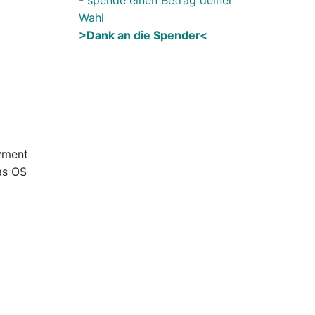
Wahl
>Dank an die Spender<
oyment
as OS