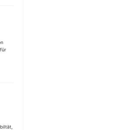
en
für
iltät,