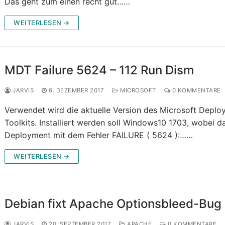
Das geht zum einen recht gut……
WEITERLESEN →
MDT Failure 5624 – 112 Run Dism
JARVIS
6. DEZEMBER 2017
MICROSOFT
0 KOMMENTARE
Verwendet wird die aktuelle Version des Microsoft Depl
Toolkits. Installiert werden soll Windows10 1703, wobei d
Deployment mit dem Fehler FAILURE ( 5624 ):……
WEITERLESEN →
Debian fixt Apache Optionsbleed-Bug
JARVIS
20. SEPTEMBER 2017
APACHE
0 KOMMENTARE