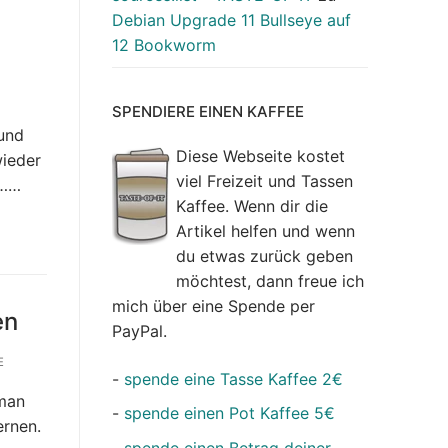
Debian Upgrade 11 Bullseye auf
12 Bookworm
SPENDIERE EINEN KAFFEE
 und
Diese Webseite kostet
wieder
viel Freizeit und Tassen
d……
Kaffee. Wenn dir die
Artikel helfen und wenn
du etwas zurück geben
möchtest, dann freue ich
mich über eine Spende per
en
PayPal.
E
-
spende eine Tasse Kaffee 2€
 man
-
spende einen Pot Kaffee 5€
ernen.
-
spende einen Betrag deiner