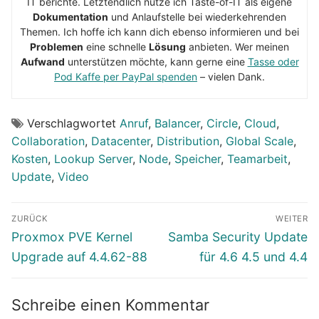
IT berichte. Letztendlich nutze ich Taste-of-IT als eigene
Dokumentation
und Anlaufstelle bei wiederkehrenden
Themen. Ich hoffe ich kann dich ebenso informieren und bei
Problemen
eine schnelle
Lösung
anbieten. Wer meinen
Aufwand
unterstützen möchte, kann gerne eine
Tasse oder
Pod Kaffe per PayPal spenden
– vielen Dank.
Verschlagwortet
Anruf
,
Balancer
,
Circle
,
Cloud
,
Collaboration
,
Datacenter
,
Distribution
,
Global Scale
,
Kosten
,
Lookup Server
,
Node
,
Speicher
,
Teamarbeit
,
Update
,
Video
Beitragsnavigation
ZURÜCK
WEITER
Vorheriger
Nächster
Proxmox PVE Kernel
Samba Security Update
Beitrag:
Beitrag:
Upgrade auf 4.4.62-88
für 4.6 4.5 und 4.4
Schreibe einen Kommentar