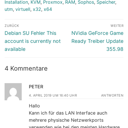
Installation
,
KVM
,
Proxmox
,
RAM
,
Sophos
,
Speicher
,
utm
,
virtuell
,
x32
,
x64
Beitragsnavigation
ZURÜCK
WEITER
Vorheriger
Nächster
Debian SU Fehler This
NVidia GeForce Game
Beitrag:
Beitrag:
account is currently not
Ready Treiber Update
available
355.98
4 Kommentare
PETER
4. APRIL 2019 UM 16:40 UHR
ANTWORTEN
Hallo
Kann ich für das LAN Interface auch
mehrere physische Netzwerkports
verwenden wie bei den meisten Hardware