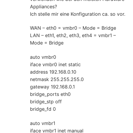
Appliances?
Ich stelle mir eine Konfiguration ca. so vor.
WAN – eth0 = vmbr0 – Mode = Bridge
LAN – eth1, eth2, eth3, eth4 = vmbr1 –
Mode = Bridge
auto vmbr0
iface vmbr0 inet static
address 192.168.0.10
netmask 255.255.255.0
gateway 192.168.0.1
bridge_ports eth0
bridge_stp off
bridge_fd 0
auto vmbr1
iface vmbr1 inet manual