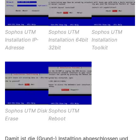
Sophos UTM
Sophos UTM
Sophos UTM
Installation IP-
Installation 64bit
Installation
Adresse
32bit
Toolkit
Sophos UTM Disk
Sophos UTM
Erase
Reboot
Damit ist die (Grund-) Installtion abgeschlossen und