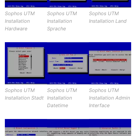
Sophos UTM
Sophos UTM
Sophos UTM
Installation
Installation
Installation Land
Hardware
Sprache
Sophos UTM
Sophos UTM
Sophos UTM
Installation Stadt
Installation
Installation Admin
Datetime
Interface