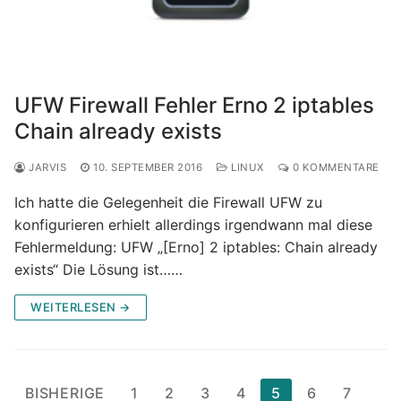
UFW Firewall Fehler Erno 2 iptables
Chain already exists
JARVIS
10. SEPTEMBER 2016
LINUX
0 KOMMENTARE
Ich hatte die Gelegenheit die Firewall UFW zu
konfigurieren erhielt allerdings irgendwann mal diese
Fehlermeldung: UFW „[Erno] 2 iptables: Chain already
exists“ Die Lösung ist……
WEITERLESEN →
Seitennummerierung
BISHERIGE
1
2
3
4
5
6
7