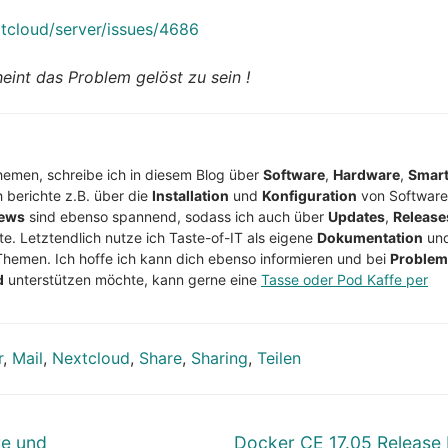
xtcloud/server/issues/4686
int das Problem gelöst zu sein !
Themen, schreibe ich in diesem Blog über
Software
,
Hardware
,
Smar
h berichte z.B. über die
Installation
und
Konfiguration
von Software
ews
sind ebenso spannend, sodass ich auch über
Updates
,
Release
te. Letztendlich nutze ich Taste-of-IT als eigene
Dokumentation
un
Themen. Ich hoffe ich kann dich ebenso informieren und bei
Proble
d
unterstützen möchte, kann gerne eine
Tasse oder Pod Kaffe per
r
,
Mail
,
Nextcloud
,
Share
,
Sharing
,
Teilen
Nächster
re und
Docker CE 17.05 Release