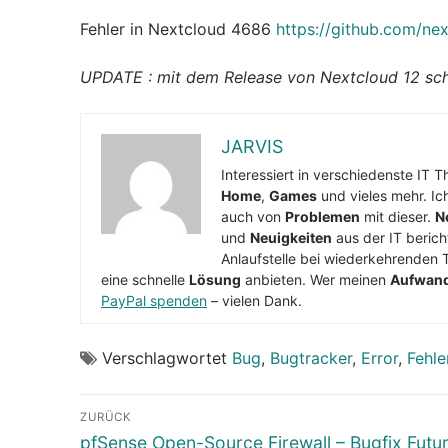
Fehler in Nextcloud 4686
https://github.com/ne
UPDATE : mit dem Release von Nextcloud 12 sche
JARVIS
Interessiert in verschiedenste IT 
Home
,
Games
und vieles mehr. Ic
auch von
Problemen
mit dieser.
N
und
Neuigkeiten
aus der IT berich
Anlaufstelle bei wiederkehrenden 
eine schnelle
Lösung
anbieten. Wer meinen
Aufwan
PayPal spenden
– vielen Dank.
Verschlagwortet
Bug
,
Bugtracker
,
Error
,
Fehle
Beitragsnavigation
ZURÜCK
Vorheriger
pfSense Open-Source Firewall – Bugfix Futu