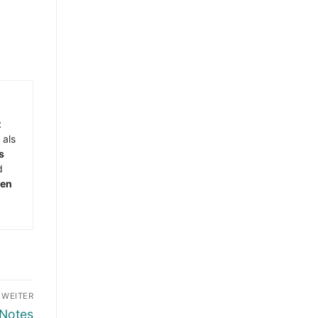
t
 als
s
d
men
WEITER
 Notes