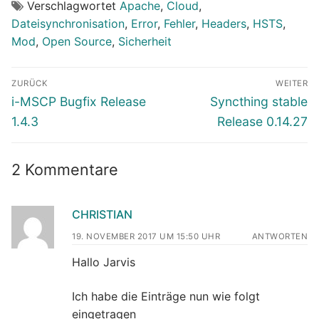
Verschlagwortet
Apache
,
Cloud
,
Dateisynchronisation
,
Error
,
Fehler
,
Headers
,
HSTS
,
Mod
,
Open Source
,
Sicherheit
Beitragsnavigation
ZURÜCK
WEITER
Vorheriger
Nächster
i-MSCP Bugfix Release
Syncthing stable
Beitrag:
Beitrag:
1.4.3
Release 0.14.27
2 Kommentare
CHRISTIAN
19. NOVEMBER 2017 UM 15:50 UHR
ANTWORTEN
Hallo Jarvis
Ich habe die Einträge nun wie folgt
eingetragen