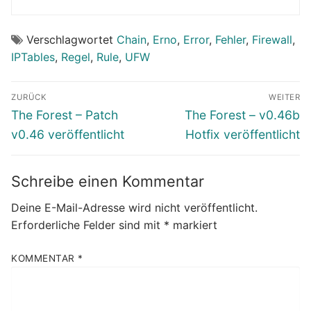
Verschlagwortet
Chain
,
Erno
,
Error
,
Fehler
,
Firewall
,
IPTables
,
Regel
,
Rule
,
UFW
Beitragsnavigation
ZURÜCK
WEITER
Vorheriger
Nächster
The Forest – Patch
The Forest – v0.46b
Beitrag:
Beitrag:
v0.46 veröffentlicht
Hotfix veröffentlicht
Schreibe einen Kommentar
Deine E-Mail-Adresse wird nicht veröffentlicht.
Erforderliche Felder sind mit
*
markiert
KOMMENTAR
*