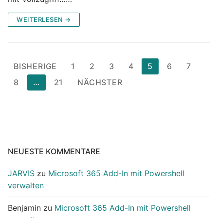
WEITERLESEN →
Seitennummerierung
BISHERIGE
1
2
3
4
5
6
7
der
8
…
21
NÄCHSTER
Beiträge
NEUESTE KOMMENTARE
JARVIS
zu
Microsoft 365 Add-In mit Powershell
verwalten
Benjamin
zu
Microsoft 365 Add-In mit Powershell