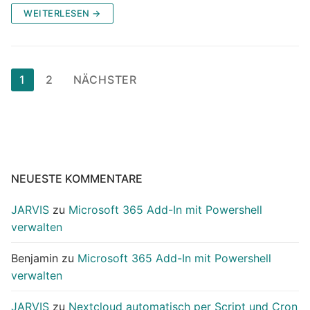
WEITERLESEN →
Seitennummerierung
1
2
NÄCHSTER
der
Beiträge
NEUESTE KOMMENTARE
JARVIS
zu
Microsoft 365 Add-In mit Powershell
verwalten
Benjamin
zu
Microsoft 365 Add-In mit Powershell
verwalten
JARVIS
zu
Nextcloud automatisch per Script und Cron