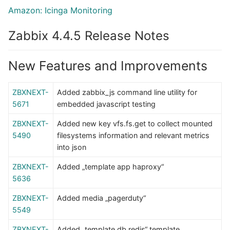
Amazon: Icinga Monitoring
Zabbix 4.4.5 Release Notes
New Features and Improvements
ZBXNEXT-
Added zabbix_js command line utility for
5671
embedded javascript testing
ZBXNEXT-
Added new key vfs.fs.get to collect mounted
5490
filesystems information and relevant metrics
into json
ZBXNEXT-
Added „template app haproxy“
5636
ZBXNEXT-
Added media „pagerduty“
5549
ZBXNEXT-
Added „template db redis“ template