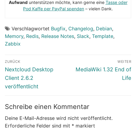
Aufwand
unterstützen möchte, kann gerne eine
Tasse oder
Pod Kaffe per PayPal spenden
– vielen Dank.
Verschlagwortet
Bugfix
,
Changelog
,
Debian
,
Memory
,
Redis
,
Release Notes
,
Slack
,
Template
,
Zabbix
Beitragsnavigation
ZURÜCK
WEITER
Vorheriger
Nächster
Nextcloud Desktop
MediaWiki 1.32 End of
Beitrag:
Beitrag:
Client 2.6.2
Life
veröffentlicht
Schreibe einen Kommentar
Deine E-Mail-Adresse wird nicht veröffentlicht.
Erforderliche Felder sind mit
*
markiert