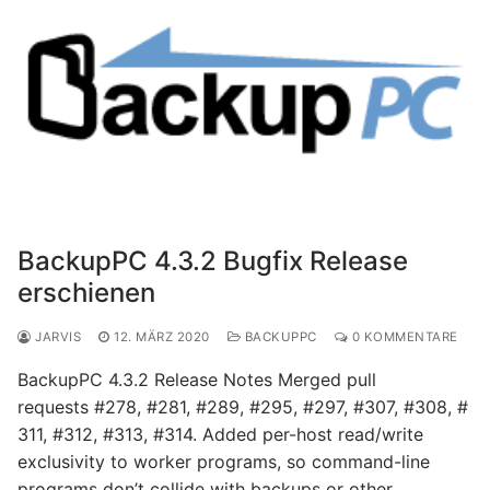
BackupPC 4.3.2 Bugfix Release
erschienen
JARVIS
12. MÄRZ 2020
BACKUPPC
0 KOMMENTARE
BackupPC 4.3.2 Release Notes Merged pull
requests #278, #281, #289, #295, #297, #307, #308, #
311, #312, #313, #314. Added per-host read/write
exclusivity to worker programs, so command-line
programs don’t collide with backups or other