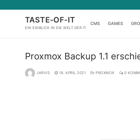
Zum
Inhalt
TASTE-OF-IT
springen
CMS
GAMES
GR
EIN EINBLICK IN DIE WELT DER IT.
Proxmox Backup 1.1 erschi
JARVIS
16. APRIL 2021
PROXMOX
0 KOMM