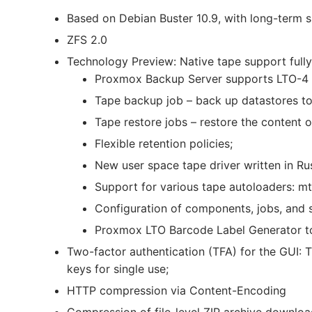
Based on Debian Buster 10.9, with long-term s
ZFS 2.0
Technology Preview: Native tape support full
Proxmox Backup Server supports LTO-4 o
Tape backup job – back up datastores to
Tape restore jobs – restore the content 
Flexible retention policies;
New user space tape driver written in Rus
Support for various tape autoloaders: mt
Configuration of components, jobs, and 
Proxmox LTO Barcode Label Generator to 
Two-factor authentication (TFA) for the GUI
keys for single use;
HTTP compression via Content-Encoding
Compression of file-level ZIP archive downlo