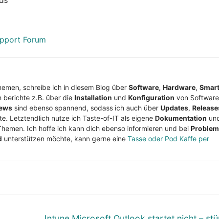
upport Forum
Themen, schreibe ich in diesem Blog über
Software
,
Hardware
,
Smar
h berichte z.B. über die
Installation
und
Konfiguration
von Software
ews
sind ebenso spannend, sodass ich auch über
Updates
,
Release
te. Letztendlich nutze ich Taste-of-IT als eigene
Dokumentation
un
Themen. Ich hoffe ich kann dich ebenso informieren und bei
Proble
d
unterstützen möchte, kann gerne eine
Tasse oder Pod Kaffe per
Nächster
Intune Microsoft Outlook startet nicht – stü