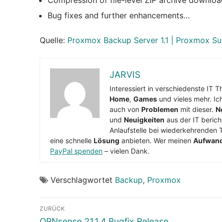
Bug fixes and further enhancements…
Quelle:
Proxmox Backup Server 1.1 | Proxmox S
JARVIS
Interessiert in verschiedenste IT 
Home
,
Games
und vieles mehr. Ic
auch von
Problemen
mit dieser.
N
und
Neuigkeiten
aus der IT berich
Anlaufstelle bei wiederkehrenden 
eine schnelle
Lösung
anbieten. Wer meinen
Aufwan
PayPal spenden
– vielen Dank.
Verschlagwortet
Backup
,
Proxmox
Beitragsnavigation
ZURÜCK
Vorheriger
OPNsense 21.1.4 Bugfix Release