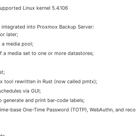
upported Linux kernel 5.4.106
y integrated into Proxmox Backup Server:
r later;
 a media pool;
of a media set to one or more datastores;
t;
x tool rewritten in Rust (now called pmtx);
schedules via GUI;
generate and print bar-code labels;
: Time-base One-Time Password (TOTP), WebAuthn, and reco
ads