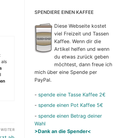
SPENDIERE EINEN KAFFEE
Diese Webseite kostet
viel Freizeit und Tassen
Kaffee. Wenn dir die
Artikel helfen und wenn
t
du etwas zurück geben
 als
möchtest, dann freue ich
s
mich über eine Spende per
d
PayPal.
men
-
spende eine Tasse Kaffee 2€
-
spende einen Pot Kaffee 5€
-
spende einen Betrag deiner
Wahl
WEITER
>Dank an die Spender<
rzt ab