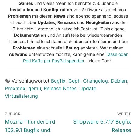
Games
und vieles mehr. Ich berichte z.B. über die
Installation
und
Konfiguration
von Software als auch von
Problemen
mit dieser.
News
sind ebenso spannend, sodass
ich auch über
Updates
,
Releases
und
Neuigkeiten
aus der
IT berichte. Letztendlich nutze ich Taste-of-IT als eigene
Dokumentation
und Anlaufstelle bei wiederkehrenden
Themen. Ich hoffe ich kann dich ebenso informieren und bei
Problemen
eine schnelle
Lösung
anbieten. Wer meinen
Aufwand
unterstützen möchte, kann gerne eine
Tasse oder
Pod Kaffe per PayPal spenden
– vielen Dank.
Verschlagwortet
Bugfix
,
Ceph
,
Changelog
,
Debian
,
Proxmox
,
qemu
,
Release Notes
,
Update
,
Virtualisierung
Beitragsnavigation
ZURÜCK
WEITER
Vorheriger
Nächster
Mozilla Thunderbird
Shopware 5.7.17 Bugfix
Beitrag:
Beitrag:
102.9.1 Bugfix und
Release