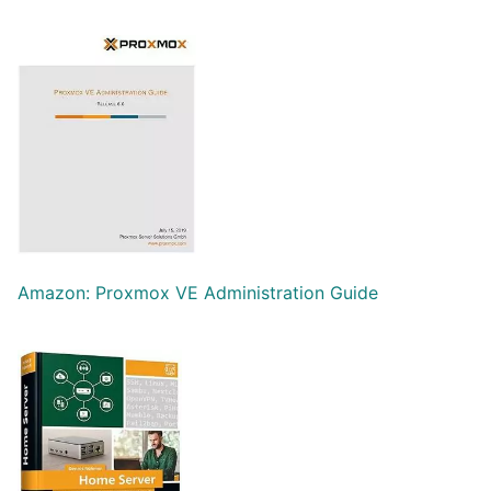
Amazon: Proxmox VE Ad
m
inistration Guide