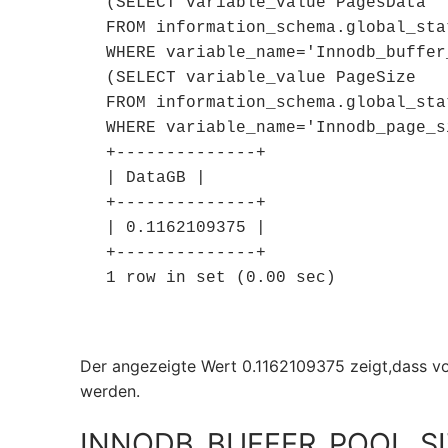
(SELECT variable_value PagesData

FROM information_schema.global_stat
WHERE variable_name='Innodb_buffer
(SELECT variable_value PageSize

FROM information_schema.global_stat
WHERE variable_name='Innodb_page_si
+--------------+

| DataGB |

+--------------+

| 0.1162109375 |

+--------------+

1 row in set (0.00 sec)
Der angezeigte Wert 0.1162109375 zeigt,dass vo
werden.
INNODB_BUFFER_POOL_SIZ