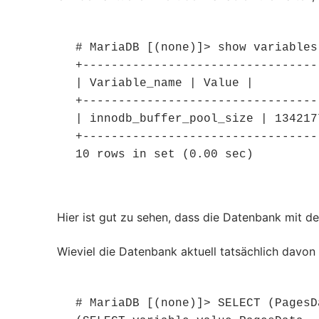
# MariaDB [(none)]> show variables
+---------------------------------
| Variable_name | Value |

+---------------------------------
| innodb_buffer_pool_size | 1342177
+---------------------------------
10 rows in set (0.00 sec)
Hier ist gut zu sehen, dass die Datenbank mit d
Wieviel die Datenbank aktuell tatsächlich davon 
# MariaDB [(none)]> SELECT (PagesD