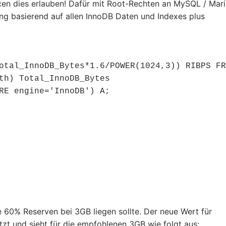
cen dies erlauben! Dafür mit Root-Rechten an MySQL / Mar
g basierend auf allen InnoDB Daten und Indexes plus
otal_InnoDB_Bytes*1.6/POWER(1024,3)) RIBPS FR
th) Total_InnoDB_Bytes

RE engine='InnoDB') A;

e 60% Reserven bei 3GB liegen sollte. Der neue Wert für
tzt und sieht für die empfohlenen 3GB wie folgt aus: