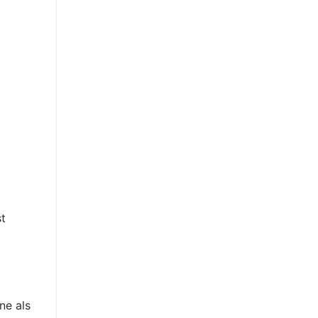
st
ne als