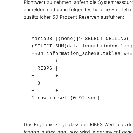
Richtwert zu nehmen, sofern die Systemressour
anmelden und dann folgendes für eine Empfehlun
zusätzlicher 60 Prozent Reserven ausführen:
MariaDB [(none)]> SELECT CEILING(T
(SELECT SUM(data_length+index_leng
FROM information_schema.tables WHE
+-------+

| RIBPS |

+-------+

| 3 |

+-------+

1 row in set (0.92 sec)
Das Ergebnis zeigt, dass der RIBPS Wert plus di
innodb_buffer_pool_size
wird in der my.cnf gese