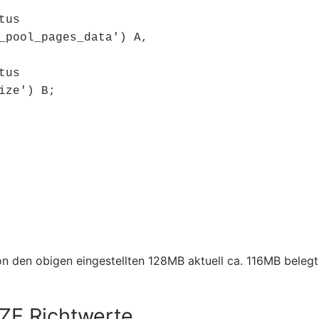
us

_pool_pages_data') A,

us

ze') B;

n den obigen eingestellten 128MB aktuell ca. 116MB belegt
E Richtwerte