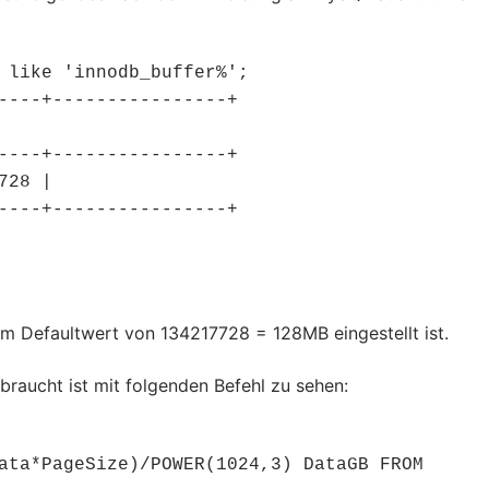
 like 'innodb_buffer%';

----+----------------+

----+----------------+

28 |

----+----------------+

em Defaultwert von 134217728 = 128MB eingestellt ist.
braucht ist mit folgenden Befehl zu sehen:
ata*PageSize)/POWER(1024,3) DataGB FROM
