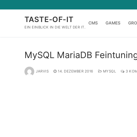
Zum
Inhalt
TASTE-OF-IT
springen
CMS
GAMES
GR
EIN EINBLICK IN DIE WELT DER IT.
MySQL MariaDB Feintuning
JARVIS
14. DEZEMBER 2016
MYSQL
3 KO