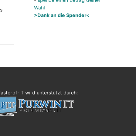
Wahl
es
>Dank an die Spender<
Taste-of-IT wird unterstützt durch: