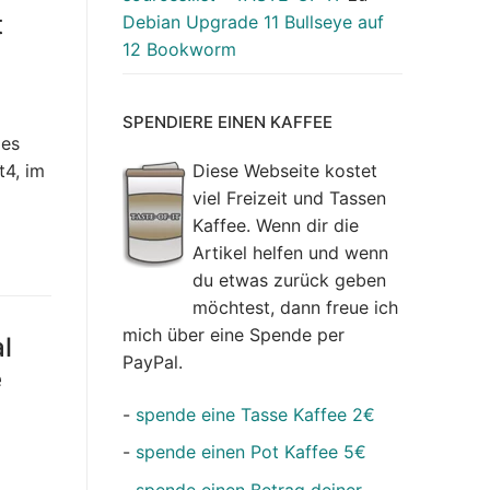
t
Debian Upgrade 11 Bullseye auf
12 Bookworm
SPENDIERE EINEN KAFFEE
 es
Diese Webseite kostet
t4, im
viel Freizeit und Tassen
Kaffee. Wenn dir die
Artikel helfen und wenn
du etwas zurück geben
möchtest, dann freue ich
mich über eine Spende per
l
PayPal.
e
-
spende eine Tasse Kaffee 2€
-
spende einen Pot Kaffee 5€
-
spende einen Betrag deiner