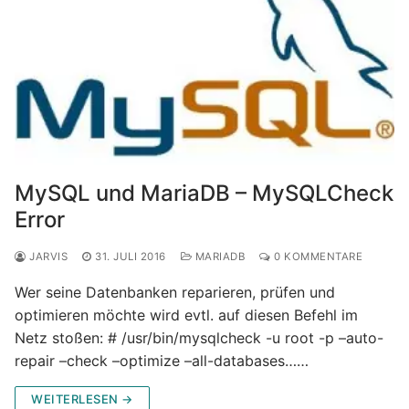
MySQL und MariaDB – MySQLCheck
Error
JARVIS
31. JULI 2016
MARIADB
0 KOMMENTARE
Wer seine Datenbanken reparieren, prüfen und
optimieren möchte wird evtl. auf diesen Befehl im
Netz stoßen: # /usr/bin/mysqlcheck -u root -p –auto-
repair –check –optimize –all-databases……
WEITERLESEN →