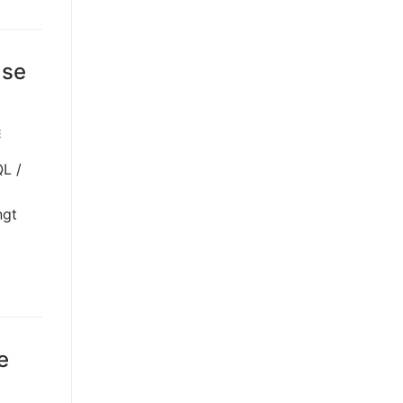
ase
E
L /
ngt
e