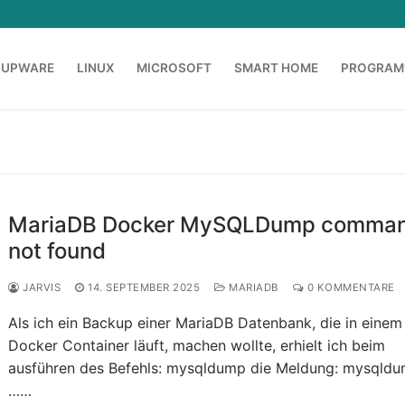
OUPWARE
LINUX
MICROSOFT
SMART HOME
PROGRAM
MariaDB Docker MySQLDump comma
not found
JARVIS
14. SEPTEMBER 2025
MARIADB
0 KOMMENTARE
Als ich ein Backup einer MariaDB Datenbank, die in einem
Docker Container läuft, machen wollte, erhielt ich beim
ausführen des Befehls: mysqldump die Meldung: mysqldu
……