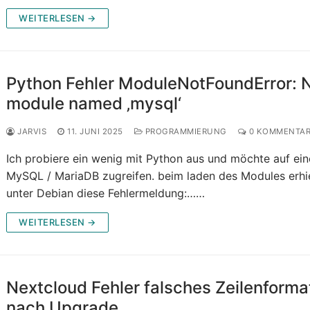
WEITERLESEN →
Python Fehler ModuleNotFoundError: 
module named ‚mysql‘
JARVIS
11. JUNI 2025
PROGRAMMIERUNG
0 KOMMENTA
Ich probiere ein wenig mit Python aus und möchte auf ein
MySQL / MariaDB zugreifen. beim laden des Modules erhie
unter Debian diese Fehlermeldung:……
WEITERLESEN →
Nextcloud Fehler falsches Zeilenforma
nach Upgrade