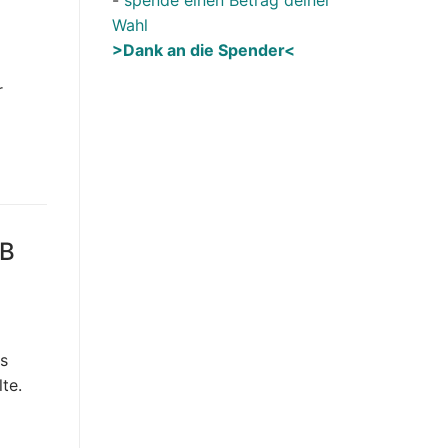
Wahl
>Dank an die Spender<
r
DB
as
te.